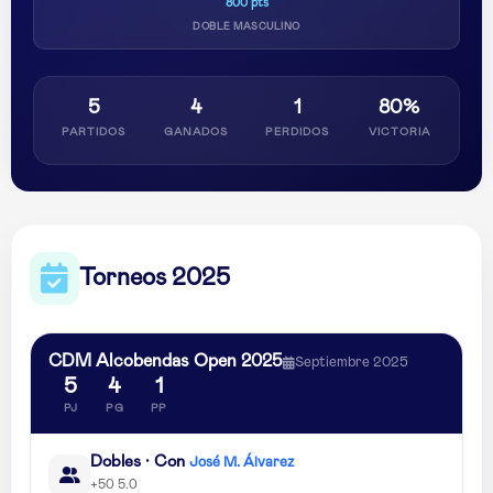
800 pts
DOBLE MASCULINO
5
4
1
80%
PARTIDOS
GANADOS
PERDIDOS
VICTORIA
Torneos 2025
CDM Alcobendas Open 2025
Septiembre 2025
5
4
1
PJ
PG
PP
Dobles · Con
José M. Álvarez
+50 5.0