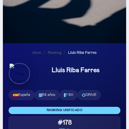
Inicio
/
Ranking
/
Lluis Riba Farres
Lluis Riba Farres
España
58 años
1´80
DRIVE
RANKING UNIFICADO
#178