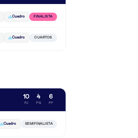
Cuadro
FINALISTA
Cuadro
CUARTOS
10
4
6
PJ
PG
PP
Cuadro
SEMIFINALISTA