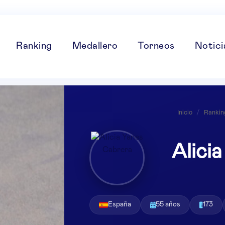
Ranking
Medallero
Torneos
Notici
Inicio
/
Rankin
Alici
España
55 años
173