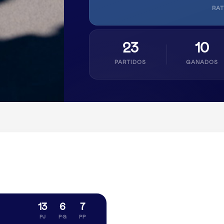
RAT
23
10
PARTIDOS
GANADOS
13
6
7
PJ
PG
PP