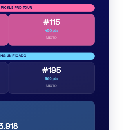
 PICKLE PRO TOUR
#115
450 pts
MIXTO
ING UNIFICADO
#195
592 pts
MIXTO
3.918