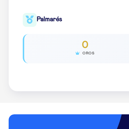
Palmarés
0
OROS