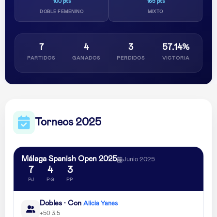
100 pts
165 pts
DOBLE FEMENINO
MIXTO
7
4
3
57.14%
PARTIDOS
GANADOS
PERDIDOS
VICTORIA
Torneos 2025
Málaga Spanish Open 2025
Junio 2025
7
4
3
PJ
PG
PP
Dobles · Con
Alicia Yanes
+50 3.5