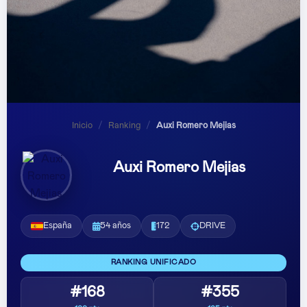
Inicio
/
Ranking
/
Auxi Romero Mejias
Auxi Romero Mejias
España
54 años
172
DRIVE
RANKING UNIFICADO
#168
#355