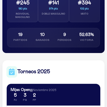
#245
#141
#394
180 pts
974 pts
102 pts
INDIVIDUAL
DOBLE MASCULINO
MIXTO
MASCULINO
19
10
9
52.63%
PARTIDOS
GANADOS
PERDIDOS
VICTORIA
Torneos 2025
Mijas Open
Noviembre 2025
5
3
2
PJ
PG
PP