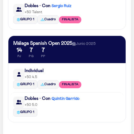
Dobles · Con
Sergio Ruiz
+50 Talent
FINALISTA
GRUPO 1
Cuadro
Málaga Spanish Open 2025
Junio 2025
14
7
7
PJ
PG
PP
Individual
+50 4.5
FINALISTA
GRUPO 1
Cuadro
Dobles · Con
Quintin Garrido
+50 5.0
GRUPO 1