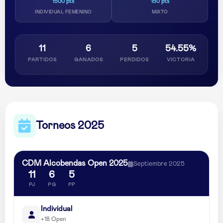
1500 pts
150 pts
INDIVIDUAL FEMENINO
MIXTO
11
6
5
54.55%
PARTIDOS
GANADOS
PERDIDOS
VICTORIA
Torneos 2025
CDM Alcobendas Open 2025
Septiembre 2025
11
6
5
PJ
PG
PP
Individual
+18 Open