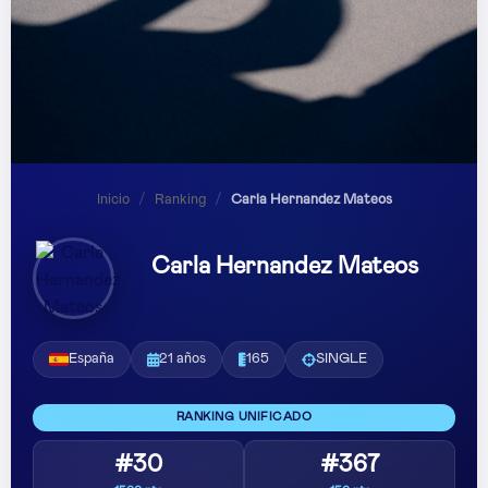
Inicio
/
Ranking
/
Carla Hernandez Mateos
Carla Hernandez Mateos
España
21 años
165
SINGLE
RANKING UNIFICADO
#30
#367