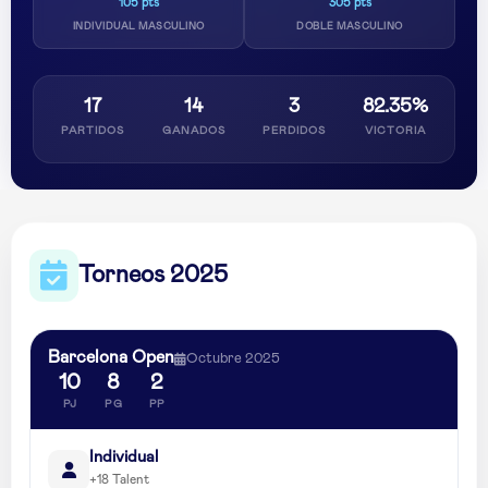
105 pts
305 pts
INDIVIDUAL MASCULINO
DOBLE MASCULINO
17
14
3
82.35%
PARTIDOS
GANADOS
PERDIDOS
VICTORIA
Torneos 2025
Barcelona Open
Octubre 2025
10
8
2
PJ
PG
PP
Individual
+18 Talent