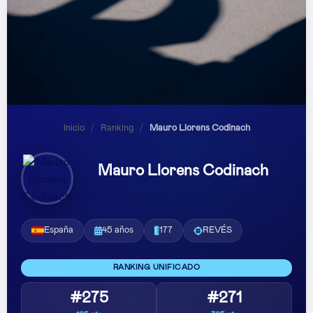
Inicio
/
Ranking
/
Mauro Llorens Codinach
Mauro Llorens Codinach
España
45 años
177
REVÉS
RANKING UNIFICADO
#275
#271