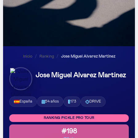
Inicio
/
Ranking
/
Jose Miguel Alvarez Martinez
Jose Miguel Alvarez Martinez
España
54 años
173
DRIVE
RANKING PICKLE PRO TOUR
#198