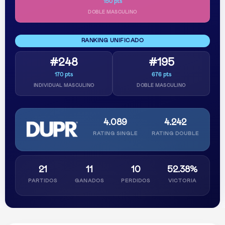
150 pts
DOBLE MASCULINO
RANKING UNIFICADO
#248
#195
170 pts
676 pts
INDIVIDUAL MASCULINO
DOBLE MASCULINO
4.089
4.242
RATING SINGLE
RATING DOUBLE
21
11
10
52.38%
PARTIDOS
GANADOS
PERDIDOS
VICTORIA