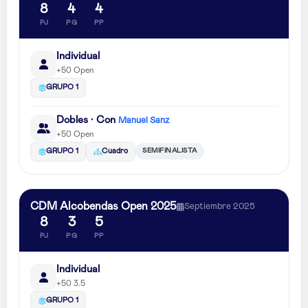
8
4
4
PJ
PG
PP
Individual
+50 Open
GRUPO 1
Dobles · Con
Manuel Sanz
+50 Open
SEMIFINALISTA
GRUPO 1
Cuadro
CDM Alcobendas Open 2025
Septiembre 2025
8
3
5
PJ
PG
PP
Individual
+50 3.5
GRUPO 1