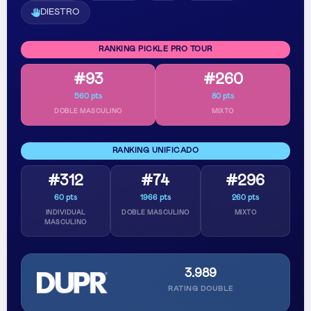
DIESTRO
RANKING PICKLE PRO TOUR
#93
#260
560 pts
80 pts
DOBLE MASCULINO
MIXTO
RANKING UNIFICADO
#312
#74
#296
60 pts
1966 pts
260 pts
INDIVIDUAL
DOBLE MASCULINO
MIXTO
MASCULINO
3.989
RATING DOUBLE