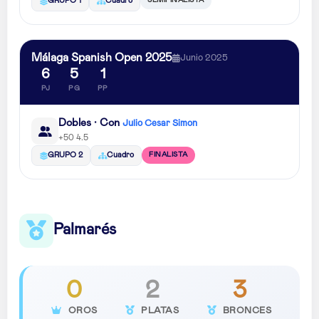
SEMIFINALISTA
GRUPO 1
Cuadro
Málaga Spanish Open 2025
Junio 2025
6
5
1
PJ
PG
PP
Dobles · Con
Julio Cesar Simon
+50 4.5
FINALISTA
GRUPO 2
Cuadro
Palmarés
0
2
3
OROS
PLATAS
BRONCES