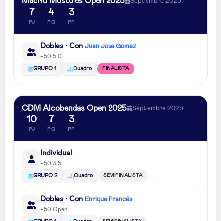
Madrid Móstoles Open 2025
Septiembre 2025
7
4
3
PJ
PG
PP
Dobles · Con
Juan Jose Gomez
+50 5.0
FINALISTA
GRUPO 1
Cuadro
CDM Alcobendas Open 2025
Septiembre 2025
10
7
3
PJ
PG
PP
Individual
+50 3.5
SEMIFINALISTA
GRUPO 2
Cuadro
Dobles · Con
Enrique Francés
+50 Open