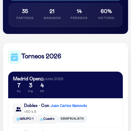
35
21
14
60%
PARTIDOS
GANADOS
PERDIDOS
VICTORIA
Torneos 2026
Madrid Open
Junio 2026
7
3
4
PJ
PG
PP
Dobles · Con
Juan Carlos Genovés
+50 4.5
SEMIFINALISTA
GRUPO 1
Cuadro