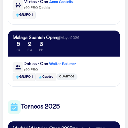
Mixtos · Con
Anna Castells
+50 PRO Double
GRUPO 1
Málaga Spanish Open
Mayo 2026
5
2
3
PJ
PG
PP
Dobles · Con
Walter Bolumar
+50 PRO
CUARTOS
GRUPO 1
Cuadro
Torneos 2025