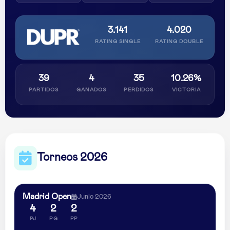
3.141
4.020
RATING SINGLE
RATING DOUBLE
39
4
35
10.26%
PARTIDOS
GANADOS
PERDIDOS
VICTORIA
Torneos 2026
Madrid Open
Junio 2026
4
2
2
PJ
PG
PP