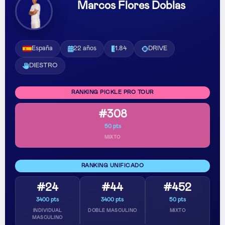
Marcos Flores Doblas
España
22 años
1.84
DRIVE
DIESTRO
RANKING PICKLE PRO TOUR
#308
50 pts
MIXTO
RANKING UNIFICADO
#24
#44
#452
3400 pts
3400 pts
50 pts
INDIVIDUAL
DOBLE MASCULINO
MIXTO
MASCULINO