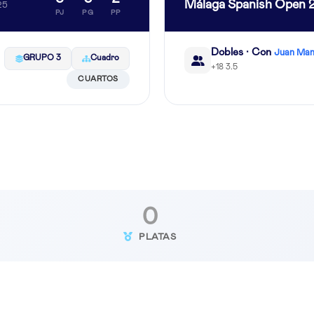
Málaga Spanish Open 
25
PJ
PG
PP
Dobles · Con
Juan Man
GRUPO 3
Cuadro
+18 3.5
CUARTOS
0
PLATAS