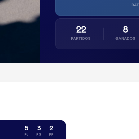
RAT
22
8
PARTIDOS
GANADOS
5
3
2
PJ
PG
PP