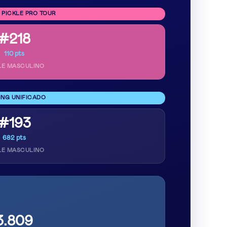
 PICKLE PRO TOUR
#218
110 pts
LE MASCULINO
ING UNIFICADO
#193
682 pts
LE MASCULINO
3.809