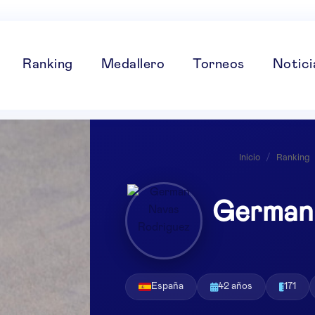
Ranking
Medallero
Torneos
Notici
Inicio
/
Ranking
German 
España
42 años
171