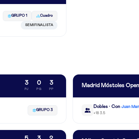
GRUPO 1
Cuadro
SEMIFINALISTA
3
0
3
Madrid Móstoles Ope
PJ
PG
PP
Dobles · Con
Juan Man
GRUPO 3
+18 3.5
5
3
2