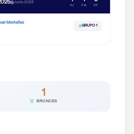
2025
Junio 2025
PJ
PG
PP
uel Montañez
GRUPO 1
1
BRONCES