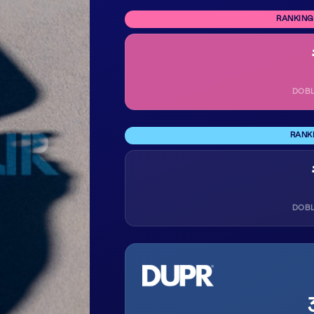
RANKING
DOB
RANK
DOB