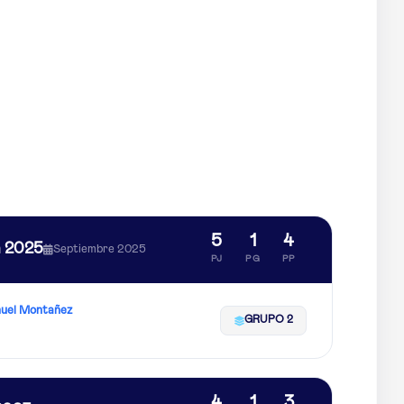
5
1
4
n 2025
Septiembre 2025
PJ
PG
PP
uel Montañez
GRUPO 2
4
1
3