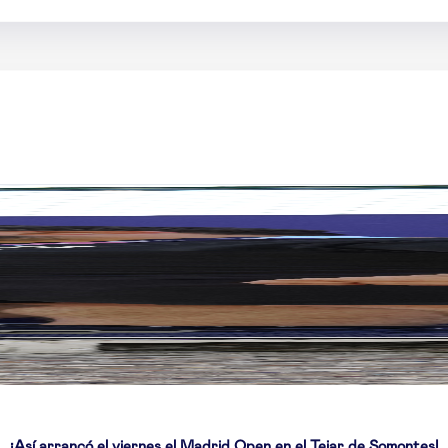
¡Así arrancó el viernes el Madrid Open en el Tejar de Somontes!