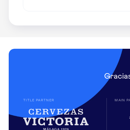
Gracia
TITLE PARTNER
MAIN P