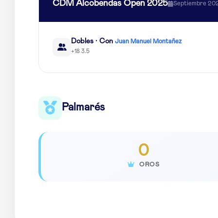
CDM Alcobendas Open 2025
Septiembre 20
Dobles · Con
Juan Manuel Montañez
+18 3.5
Palmarés
0
OROS