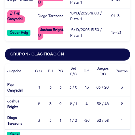
Pista: 1
Pep
16/10/2025 17:00 /
Diego Tarazona
21 - 3
Canyadell
Pista: 1
Joshua Bright
16/10/2025 15:30 /
Óscar Reig
19 - 21
Pista: 1
GRUPO 1 - CLASIFICACIÓN
Set
Juegos
Jugador
Clas.
P.J
P.G
Dif.
Puntos
F/C
F/C
Pep
1
3
3
3 / 0
43
63 / 20
3
Canyadell
Joshua
2
3
2
2 / 1
4
52 / 48
2
Bright
Diego
3
3
1
1 / 2
-26
32 / 58
1
Tarazona
Óscar