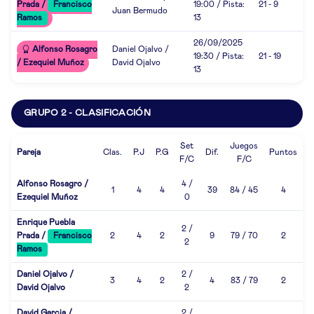
Prada /
Francisco
19:00 / Pista:
21 - 9
Juan Bermudo
Ramos
13
26/09/2025
Alfonso Rosagro
Daniel Ojalvo /
19:30 / Pista:
21 - 19
/ Ezequiel Muñoz
David Ojalvo
13
GRUPO 2 - CLASIFICACIÓN
Set
Juegos
Pareja
Clas.
P.J
P.G
Dif.
Puntos
F/C
F/C
Alfonso Rosagro /
4 /
1
4
4
39
84 / 45
4
Ezequiel Muñoz
0
Enrique Puebla
2 /
Prada /
Francisco
2
4
2
9
79 / 70
2
2
Ramos
Daniel Ojalvo /
2 /
3
4
2
4
83 / 79
2
David Ojalvo
2
David Garcia /
2 /