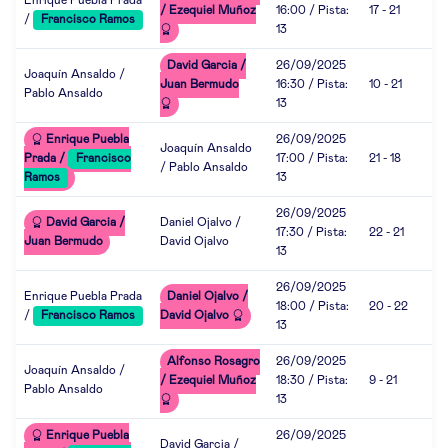
Enrique Puebla Prada
/ Ezequiel Muñoz
16:00 / Pista:
17 - 21
/
Francisco Ramos
13
David Garcia /
26/09/2025
Joaquín Ansaldo /
Juan Bermudo
16:30 / Pista:
10 - 21
Pablo Ansaldo
13
Enrique Puebla
26/09/2025
Joaquín Ansaldo
Prada /
Francisco
17:00 / Pista:
21 - 18
/ Pablo Ansaldo
Ramos
13
26/09/2025
David Garcia /
Daniel Ojalvo /
17:30 / Pista:
22 - 21
Juan Bermudo
David Ojalvo
13
26/09/2025
Enrique Puebla Prada
Daniel Ojalvo /
18:00 / Pista:
20 - 22
/
Francisco Ramos
David Ojalvo
13
Alfonso Rosagro
26/09/2025
Joaquín Ansaldo /
/ Ezequiel Muñoz
18:30 / Pista:
9 - 21
Pablo Ansaldo
13
Enrique Puebla
26/09/2025
David Garcia /