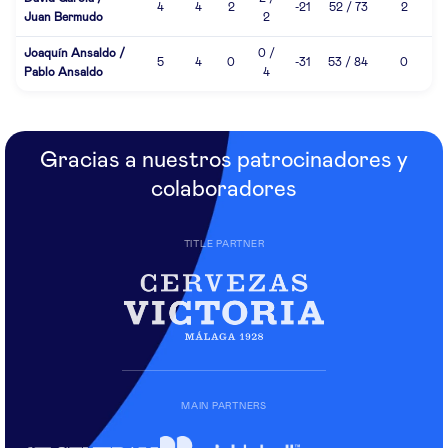
4
4
2
-21
52 / 73
2
Juan Bermudo
2
Joaquín Ansaldo /
0 /
5
4
0
-31
53 / 84
0
Pablo Ansaldo
4
Gracias a nuestros patrocinadores y
colaboradores
TITLE PARTNER
MAIN PARTNERS