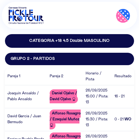
CATEGORIA +18 4.5 Double MASCULINO
GRUPO 2 - PARTIDOS
Horario /
Pareja 1
Pareja 2
Resultado
Pista
26/09/2025
Joaquín Ansaldo /
Daniel Ojalvo /
15:00 / Pista:
16 - 21
Pablo Ansaldo
David Ojalvo
13
Alfonso Rosagro
26/09/2025
David Garcia / Juan
/ Ezequiel Muñoz
15:30 / Pista:
0 - 21
WO
Bermudo
13
Alfonso Rosagro
26/09/2025