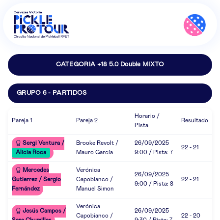
CATEGORIA +18 5.0 Double MIXTO
GRUPO 6 - PARTIDOS
Horario /
Pareja 1
Pareja 2
Resultado
Pista
Sergi Ventura /
Brooke Revolt /
26/09/2025
22 - 21
Alicia Roca
Mauro García
9:00 / Pista: 7
Mercedes
Verónica
26/09/2025
Gutierrez / Sergio
Capobianco /
22 - 21
9:00 / Pista: 8
Fernández
Manuel Simon
Verónica
Jesús Campos /
26/09/2025
Capobianco /
22 - 20