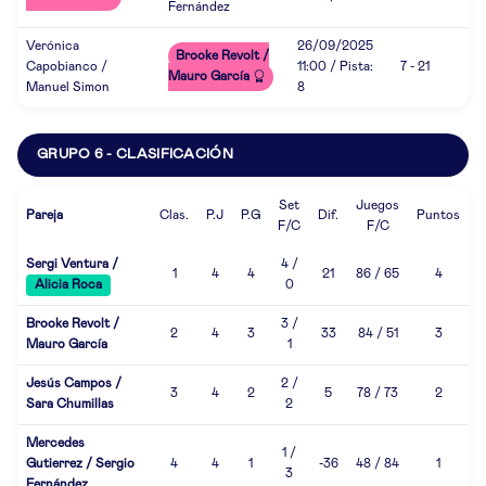
Fernández
Verónica
26/09/2025
Brooke Revolt /
Capobianco /
11:00 / Pista:
7 - 21
Mauro García
Manuel Simon
8
GRUPO 6 - CLASIFICACIÓN
Set
Juegos
Pareja
Clas.
P.J
P.G
Dif.
Puntos
F/C
F/C
Sergi Ventura /
4 /
1
4
4
21
86 / 65
4
Alicia Roca
0
Brooke Revolt /
3 /
2
4
3
33
84 / 51
3
Mauro García
1
Jesús Campos /
2 /
3
4
2
5
78 / 73
2
Sara Chumillas
2
Mercedes
1 /
Gutierrez / Sergio
4
4
1
-36
48 / 84
1
3
Fernández