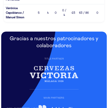
Verónica
0 /
Capobianco /
5
4
0
-23
63 / 86
0
4
Manuel Simon
Gracias a nuestros patrocinadores y
colaboradores
TITLE PARTNER
MAIN PARTNERS