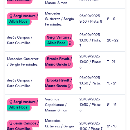
Sara Chumillas
9:30 / Pista: 7
Manuel Simon
Mercedes
Sergi Ventura /
26/09/2025
Gutierrez / Sergio
21 - 9
Alicia Roca
9:30 / Pista: 8
Fernández
26/09/2025
Jesús Campos /
Sergi Ventura /
10:00 / Pista:
20 - 22
Sara Chumillas
Alicia Roca
7
26/09/2025
Mercedes Gutierrez
Brooke Revolt /
10:00 / Pista:
7 - 21
/ Sergio Fernández
Mauro García
8
26/09/2025
Jesús Campos /
Brooke Revolt /
10:30 / Pista:
15 - 21
Sara Chumillas
Mauro García
7
Verónica
26/09/2025
Sergi Ventura /
Capobianco /
10:30 / Pista:
21 - 15
Alicia Roca
Manuel Simon
8
Mercedes
Jesús Campos /
26/09/2025
Gutierrez / Sergio
21 - 10
Sara Chumillas
11:00 / Pista: 7