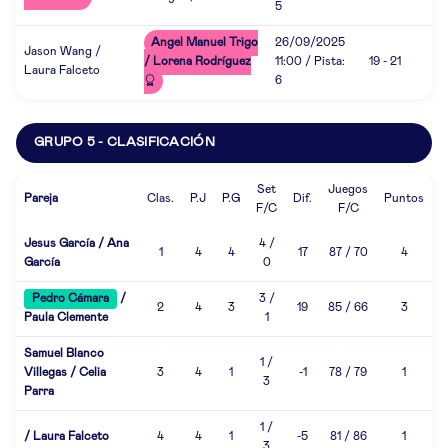
5
Angel Manuel Trigo
26/09/2025
Jason Wang /
/ Lorena Rodríguez
11:00 / Pista:
19 - 21
Laura Falceto
6
GRUPO 5 - CLASIFICACIÓN
Set
Juegos
Pareja
Clas.
P.J
P.G
Dif.
Puntos
F/C
F/C
Jesus García / Ana
4 /
1
4
4
17
87 / 70
4
García
0
Pedro Cámara
/
3 /
2
4
3
19
85 / 66
3
Paula Clemente
1
Samuel Blanco
1 /
Villegas / Celia
3
4
1
-1
78 / 79
1
3
Parra
1 /
/ Laura Falceto
4
4
1
-5
81 / 86
1
3