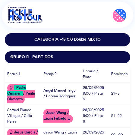
CATEGORIA +18 5.0 Double MIXTO
GRUPO 5 - PARTIDOS
Horario /
Pareja 1
Pareja 2
Resultado
Pista
Pedro
26/09/2025
Angel Manuel Trigo
Cámara
/ Paula
9:00 / Pista:
21 - 8
/ Lorena Rodríguez
Clemente
5
Samuel Blanco
26/09/2025
Jason Wang /
Villegas / Celia
9:00 / Pista:
21 - 22
Laura Falceto
Parra
6
Jesus García /
Jason Wang / Laura
26/09/2025