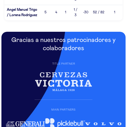
Angel Manuel Trigo
1 /
5
4
1
-30
52 / 82
1
/ Lorena Rodríguez
3
Gracias a nuestros patrocinadores y
colaboradores
TITLE PARTNER
MAIN PARTNERS