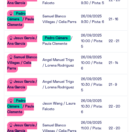
22 - 20
Ana García
Falceto
9:30 / Pista: 5
Pedro
Samuel Blanco
26/09/2025
Cámara
/ Paula
21 - 16
Villegas / Celia Parra
9:30 / Pista: 6
Clemente
26/09/2025
Jesus García /
Pedro Cámara
/
10:00 / Pista:
22 - 21
Ana García
Paula Clemente
5
Samuel Blanco
26/09/2025
Angel Manuel Trigo
Villegas / Celia
10:00 / Pista:
21 - 14
/ Lorena Rodríguez
Parra
6
26/09/2025
Jesus García /
Angel Manuel Trigo
10:30 / Pista:
21 - 9
Ana García
/ Lorena Rodríguez
5
Pedro
26/09/2025
Jason Wang / Laura
Cámara
/ Paula
10:30 / Pista:
22 - 20
Falceto
Clemente
6
26/09/2025
Jesus García /
Samuel Blanco
11:00 / Pista:
22 - 20
Ana García
Villegas / Celia Parra