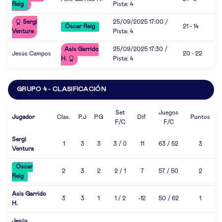
Reig
Pista: 4
Sergi
25/09/2025 17:00 /
Óscar Reig
21 - 14
Ventura
Pista: 4
Asis Garrido
25/09/2025 17:30 /
Jesús Campos
20 - 22
H.
Pista: 4
GRUPO 4 - CLASIFICACIÓN
Set
Juegos
Jugador
Clas.
P.J
P.G
Dif.
Puntos
F/C
F/C
Sergi
1
3
3
3 / 0
11
63 / 52
3
Ventura
Óscar
2
3
2
2 / 1
7
57 / 50
2
Reig
Asis Garrido
3
3
1
1 / 2
-12
50 / 62
1
H.
Jesús