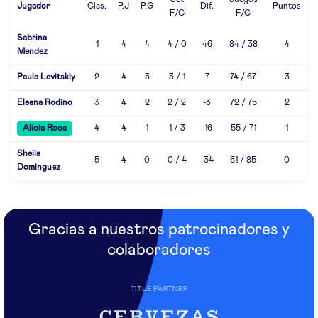
Set
Juegos
Jugador
Clas.
P.J
P.G
Dif.
Puntos
F/C
F/C
Sabrina
1
4
4
4 / 0
46
84 / 38
4
Mendez
Paula Levitskiy
2
4
3
3 / 1
7
74 / 67
3
Eleana Rodino
3
4
2
2 / 2
-3
72 / 75
2
Alicia Roca
4
4
1
1 / 3
-16
55 / 71
1
Sheila
5
4
0
0 / 4
-34
51 / 85
0
Dominguez
Gracias a nuestros patrocinadores y
colaboradores
TITLE PARTNER