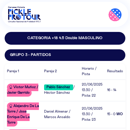
CATEGORIA +18 4.5 Double MASCULINO
GRUPO 3 - PARTIDOS
Horario /
Pareja 1
Pareja 2
Resultado
Pista
20/06/2025
Victor Muñoz /
Pablo Sánchez
/
13:30 /
16 - 14
Javier Garrido
Héctor Sánchez
Pista: 22
Alejandro De La
20/06/2025
Torre / Jose
Daniel Almenar /
13:30 /
15 - 0
WO
Enrique De La
Marcos Ansaldo
Pista: 23
Torre