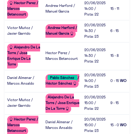
Hector Perez /
20/06/2025
Andrew Harford /
Marcos
14:00 /
15 - 11
Manuel Garcia
Betancourt
Pista: 22
20/06/2025
Victor Muñoz /
Andrew Harford /
14:30 /
6 - 15
Javier Garrido
Manuel Garcia
Pista: 23
Alejandro De La
20/06/2025
Torre / Jose
Hector Perez /
14:30 /
15 - 8
Enrique De La
Marcos Betancourt
Pista: 22
Torre
20/06/2025
Daniel Almenar /
Pablo Sánchez
/
14:00 /
0 - 15
WO
Marcos Ansaldo
Héctor Sánchez
Pista: 23
Alejandro De La
20/06/2025
Victor Muñoz /
Torre / Jose Enrique
15:00 /
9 - 15
Javier Garrido
De La Torre
Pista: 22
Hector Perez /
20/06/2025
Daniel Almenar /
Marcos
15:00 /
15 - 0
WO
Marcos Ansaldo
Betancourt
Pista: 23