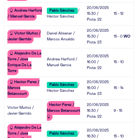
20/06/2025
Andrew Harford
Pablo Sánchez
/
15:30 /
15 - 12
/ Manuel Garcia
Héctor Sánchez
Pista: 22
20/06/2025
Victor Muñoz /
Daniel Almenar /
15:30 /
15 - 0
WO
Javier Garrido
Marcos Ansaldo
Pista: 23
Alejandro De La
20/06/2025
Torre / Jose
Andrew Harford /
16:00 /
15 - 10
Enrique De La
Manuel Garcia
Pista: 22
Torre
Hector Perez /
20/06/2025
Pablo Sánchez
/
Marcos
16:00 /
16 - 14
Héctor Sánchez
Betancourt
Pista: 23
Hector Perez /
20/06/2025
Victor Muñoz /
Marcos Betancourt
16:30 /
9 - 15
Javier Garrido
Pista: 22
Alejandro De La
20/06/2025
Torre / Jose
Pablo Sánchez
/
16:30 /
15 - 10