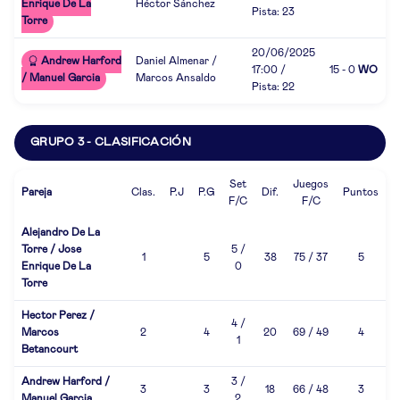
Enrique De La
Héctor Sánchez
Pista: 23
Torre
20/06/2025
Andrew Harford
Daniel Almenar /
17:00 /
15 - 0
WO
/ Manuel Garcia
Marcos Ansaldo
Pista: 22
GRUPO 3 - CLASIFICACIÓN
Set
Juegos
Pareja
Clas.
P.J
P.G
Dif.
Puntos
F/C
F/C
Alejandro De La
Torre / Jose
5 /
1
5
38
75 / 37
5
Enrique De La
0
Torre
Hector Perez /
4 /
Marcos
2
4
20
69 / 49
4
1
Betancourt
Andrew Harford /
3 /
3
3
18
66 / 48
3
Manuel Garcia
2