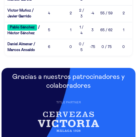
Victor Muñoz /
2 /
4
2
-4
55 / 59
2
Javier Garrido
3
Pablo Sánchez
/
1 /
5
1
3
65 / 62
1
Héctor Sánchez
4
Daniel Almenar /
0 /
6
0
-75
0 / 75
0
Marcos Ansaldo
5
Gracias a nuestros patrocinadores y
colaboradores
TITLE PARTNER