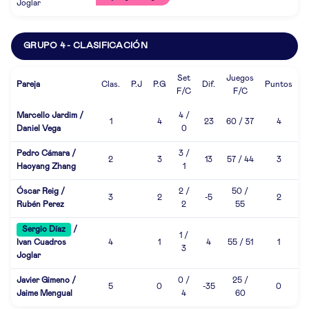
Joglar
GRUPO 4 - CLASIFICACIÓN
Set
Juegos
Pareja
Clas.
P.J
P.G
Dif.
Puntos
F/C
F/C
Marcello Jardim /
4 /
1
4
23
60 / 37
4
Daniel Vega
0
Pedro Cámara /
3 /
2
3
13
57 / 44
3
Haoyang Zhang
1
Óscar Reig /
2 /
50 /
3
2
-5
2
Rubén Perez
2
55
Sergio Díaz
/
1 /
Ivan Cuadros
4
1
4
55 / 51
1
3
Joglar
Javier Gimeno /
0 /
25 /
5
0
-35
0
Jaime Mengual
4
60