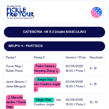
CATEGORIA +18 5.0 Double MASCULINO
GRUPO 4 - PARTIDOS
Pareja 1
Pareja 2
Horario / Pista
Resultado
Óscar Reig /
Pedro Cámara /
20/06/2025
8 - 15
Rubén Perez
Haoyang Zhang
12:00 / Pista: 1
Sergio Díaz
/
Javier Gimeno /
20/06/2025
Ivan Cuadros Joglar
4 - 15
Jaime Mengual
12:30 / Pista: 1
Marcello
Sergio Díaz
/ Ivan
20/06/2025
Jardim / Daniel
15 - 10
Cuadros Joglar
13:00 / Pista: 1
Vega