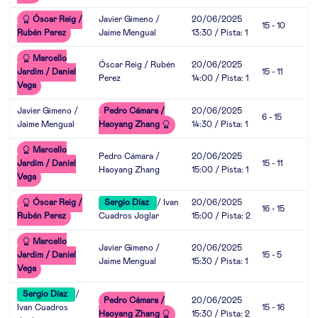
Óscar Reig /
Javier Gimeno /
20/06/2025
15 - 10
Rubén Perez
Jaime Mengual
13:30 / Pista: 1
Marcello
Óscar Reig / Rubén
20/06/2025
Jardim / Daniel
15 - 11
Perez
14:00 / Pista: 1
Vega
Javier Gimeno /
Pedro Cámara /
20/06/2025
6 - 15
Jaime Mengual
Haoyang Zhang
14:30 / Pista: 1
Marcello
Pedro Cámara /
20/06/2025
Jardim / Daniel
15 - 11
Haoyang Zhang
15:00 / Pista: 1
Vega
Óscar Reig /
Sergio Díaz
/ Ivan
20/06/2025
16 - 15
Rubén Perez
Cuadros Joglar
15:00 / Pista: 2
Marcello
Javier Gimeno /
20/06/2025
Jardim / Daniel
15 - 5
Jaime Mengual
15:30 / Pista: 1
Vega
Sergio Díaz
/
Pedro Cámara /
20/06/2025
Ivan Cuadros
15 - 16
Haoyang Zhang
15:30 / Pista: 2