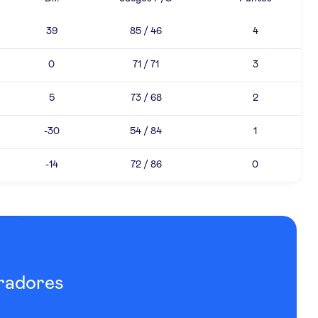
39
85 / 46
4
0
71 / 71
3
5
73 / 68
2
-30
54 / 84
1
-14
72 / 86
0
radores