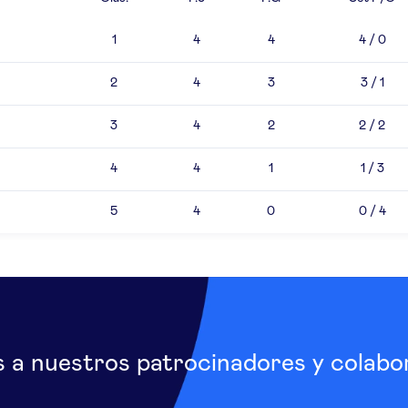
1
4
4
4 / 0
2
4
3
3 / 1
3
4
2
2 / 2
4
4
1
1 / 3
5
4
0
0 / 4
s a nuestros patrocinadores y colabo