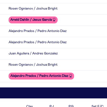
Rosen Ognianov / Joshua Bright
Arwid Dahlin / Jesus García
Alejandro Prados / Pedro Antonio Diaz
Alejandro Prados / Pedro Antonio Diaz
Juan Aguilera / Andres Gonzalez
Rosen Ognianov / Joshua Bright
Alejandro Prados / Pedro Antonio Diaz
Clas.
P.J
P.G
Set F/C