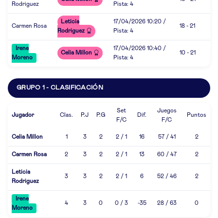
Rodriguez
Pista: 4
Leticia
17/04/2026 10:20 /
Carmen Rosa
18 - 21
Rodriguez
Pista: 4
Irene
17/04/2026 10:40 /
Celia Millon
10 - 21
Moreno
Pista: 4
GRUPO 1 - CLASIFICACIÓN
Set
Juegos
Jugador
Clas.
P.J
P.G
Dif.
Puntos
F/C
F/C
Celia Millon
1
3
2
2 / 1
16
57 / 41
2
Carmen Rosa
2
3
2
2 / 1
13
60 / 47
2
Leticia
3
3
2
2 / 1
6
52 / 46
2
Rodriguez
Irene
4
3
0
0 / 3
-35
28 / 63
0
Moreno