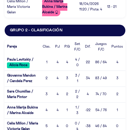
Celia Millon /
Anna Marija
18/04/2026
Maria Victoria
Bukina / Marina
13 - 21
11:20 / Pista: 4
Galan
Alcaide
GRUPO 2 - CLASIFICACIÓN
Set
Juegos
Pareja
Clas.
P.J
P.G
Dif.
Puntos
F/C
F/C
Paula Levitskiy /
4 /
1
4
4
22
86 / 64
4
Alicia Roca
0
Giovanna Mandon
3 /
2
4
3
34
83 / 49
3
/ Candela Perez
1
Sara Chumillas /
2 /
3
4
2
4
74 / 70
2
Maria Pintor
2
Anna Marija Bukina
1 /
4
4
1
-22
54 / 76
1
/ Marina Alcaide
3
Celia Millon / Maria
0 /
5
4
0
-38
46 / 84
0
Victoria Galan
4