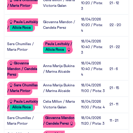
Sara Chumillas
Celia Millon / Maria
10:20 / Pista:
21 - 12
/ Maria Pintor
Victoria Galan
3
18/04/2026
Paula Levitskiy
Giovanna Mandon /
10:20 / Pista:
22 - 20
/
Alicia Roca
Candela Perez
4
18/04/2026
Sara Chumillas /
Paula Levitskiy /
10:40 / Pista:
21 - 22
Maria Pintor
Alicia Roca
3
Giovanna
18/04/2026
Anna Marija Bukina
Mandon / Candela
10:40 / Pista:
21 - 6
/ Marina Alcaide
Perez
4
Sara Chumillas
Anna Marija Bukina
18/04/2026
21 - 15
/ Maria Pintor
/ Marina Alcaide
11:00 / Pista: 3
Paula Levitskiy
Celia Millon / Maria
18/04/2026
21 - 11
/
Alicia Roca
Victoria Galan
11:00 / Pista: 4
Sara Chumillas /
Giovanna Mandon
18/04/2026
11 - 21
Maria Pintor
/ Candela Perez
11:20 / Pista: 3