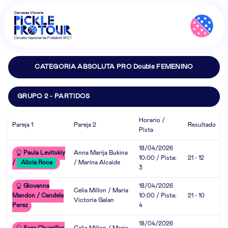
CATEGORIA ABSOLUTA PRO Double FEMENINO
GRUPO 2 - PARTIDOS
Horario /
Pareja 1
Pareja 2
Resultado
Pista
18/04/2026
Paula Levitskiy
Anna Marija Bukina
10:00 / Pista:
21 - 12
/
Alicia Roca
/ Marina Alcaide
3
Giovanna
18/04/2026
Celia Millon / Maria
Mandon / Candela
10:00 / Pista:
21 - 10
Victoria Galan
Perez
4
18/04/2026