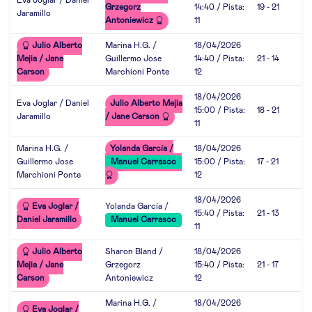
Eva Joglar / Daniel
Grzegorz
14:40 / Pista:
19 - 21
Jaramillo
Antoniewicz
11
Julio Alberto
Marina H.G. /
18/04/2026
Mejia / Jane
Guillermo Jose
14:40 / Pista:
21 - 14
Carson
Marchioni Ponte
12
18/04/2026
Eva Joglar / Daniel
Julio Alberto Mejia
15:00 / Pista:
18 - 21
Jaramillo
/ Jane Carson
11
Marina H.G. /
Yolanda García /
18/04/2026
Guillermo Jose
Manuel Carrasco
15:00 / Pista:
17 - 21
Marchioni Ponte
12
18/04/2026
Eva Joglar /
Yolanda García /
15:40 / Pista:
21 - 13
Daniel Jaramillo
Manuel Carrasco
11
Julio Alberto
Sharon Bland /
18/04/2026
Mejia / Jane
Grzegorz
15:40 / Pista:
21 - 17
Carson
Antoniewicz
12
Marina H.G. /
18/04/2026
Eva Joglar /