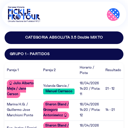
CATEGORIA ABSOLUTA 3.5 Double MIXTO
GRUPO 1 - PARTIDOS
Horario /
Pareja 1
Pareja 2
Resultado
Pista
Julio Alberto
18/04/2026
Yolanda García /
Mejia / Jane
14:20 / Pista:
21 - 12
Manuel Carrasco
Carson
11
Marina H.G. /
Sharon Bland /
18/04/2026
Guillermo Jose
Grzegorz
14:20 / Pista:
14 - 21
Marchioni Ponte
Antoniewicz
12
Sharon Bland /
18/04/2026