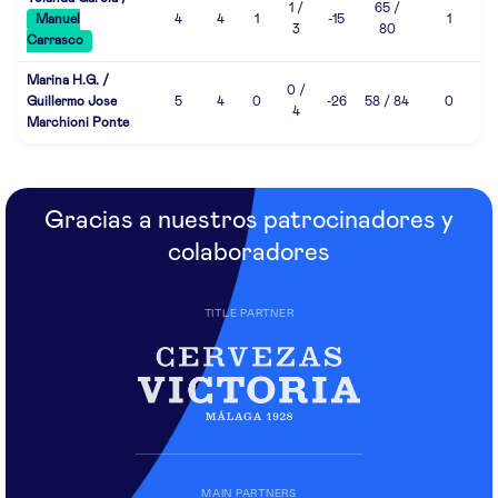
1 /
65 /
Manuel
4
4
1
-15
1
3
80
Carrasco
Marina H.G. /
0 /
Guillermo Jose
5
4
0
-26
58 / 84
0
4
Marchioni Ponte
Gracias a nuestros patrocinadores y
colaboradores
TITLE PARTNER
MAIN PARTNERS