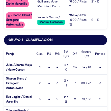
Guillermo Jose
16:00 / Pista:
21 - 13
Daniel Jaramillo
Marchioni Ponte
11
Sharon Bland /
18/04/2026
Yolanda García /
Grzegorz
16:00 / Pista:
21 - 19
Manuel Carrasco
Antoniewicz
12
GRUPO 1 - CLASIFICACIÓN
Set
Juegos
Pareja
Clas.
P.J
P.G
Dif.
Puntos
F/C
F/C
Julio Alberto Mejia
4 /
1
4
4
23
84 / 61
4
/ Jane Carson
0
Sharon Bland /
3 /
Grzegorz
2
4
3
7
80 / 73
3
1
Antoniewicz
Eva Joglar / Daniel
2 /
3
4
2
11
79 / 68
2
Jaramillo
2
Yolanda García /