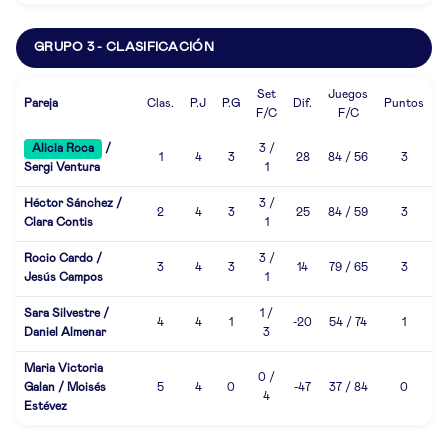
GRUPO 3 - CLASIFICACIÓN
Set
Juegos
Pareja
Clas.
P.J
P.G
Dif.
Puntos
F/C
F/C
Alicia Roca
/
3 /
1
4
3
28
84 / 56
3
Sergi Ventura
1
Héctor Sánchez /
3 /
2
4
3
25
84 / 59
3
Clara Contis
1
Rocio Cardo /
3 /
3
4
3
14
79 / 65
3
Jesús Campos
1
Sara Silvestre /
1 /
4
4
1
-20
54 / 74
1
Daniel Almenar
3
Maria Victoria
0 /
Galan / Moisés
5
4
0
-47
37 / 84
0
4
Estévez