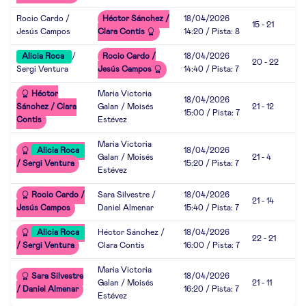
Rocio Cardo /
Héctor Sánchez /
18/04/2026
15 - 21
Jesús Campos
Clara Contis
14:20 / Pista: 8
Alicia Roca
/
Rocio Cardo /
18/04/2026
20 - 22
Sergi Ventura
Jesús Campos
14:40 / Pista: 7
Héctor
Maria Victoria
18/04/2026
Sánchez / Clara
Galan / Moisés
21 - 12
15:00 / Pista: 7
Contis
Estévez
Maria Victoria
Alicia Roca
18/04/2026
Galan / Moisés
21 - 4
/ Sergi Ventura
15:20 / Pista: 7
Estévez
Rocio Cardo /
Sara Silvestre /
18/04/2026
21 - 14
Jesús Campos
Daniel Almenar
15:40 / Pista: 7
Alicia Roca
Héctor Sánchez /
18/04/2026
22 - 21
/ Sergi Ventura
Clara Contis
16:00 / Pista: 7
Maria Victoria
Sara Silvestre
18/04/2026
Galan / Moisés
21 - 11
/ Daniel Almenar
16:20 / Pista: 7
Estévez