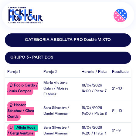
CATEGORIA ABSOLUTA PRO Double MIXTO
GRUPO 3 - PARTIDOS
Pareja 1
Pareja 2
Horario / Pista
Resultado
Maria Victoria
Rocio Cardo /
18/04/2026
Galan / Moisés
21 - 10
Jesús Campos
14:00 / Pista: 7
Estévez
Héctor
Sara Silvestre /
18/04/2026
Sánchez / Clara
21 - 10
Daniel Almenar
14:00 / Pista: 8
Contis
Alicia Roca
Sara Silvestre /
18/04/2026
21 - 9
/ Sergi Ventura
Daniel Almenar
14:20 / Pista: 7