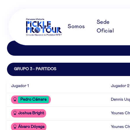
Sede
Somos
Oficial
GRUPO 3 - PARTIDOS
Jugador 1
Jugador 2
Pedro Cámara
Dennis Us
Joshua Bright
Younes Ch
Álvaro Dóyega
Younes Ch