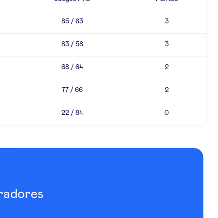
85 / 63
3
83 / 58
3
68 / 64
2
77 / 66
2
22 / 84
0
radores