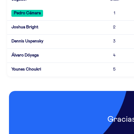
Pedro Cámara
1
Joshua Bright
2
Dennis Uspensky
3
Álvaro Dóyega
4
Younes Choukri
5
Gracia