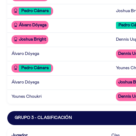
Pedro Cámara
Joshua Br
Álvaro Dóyega
Pedro C
Joshua Bright
Dennis Us
Álvaro Dóyega
Dennis U
Pedro Cámara
Younes Ch
Álvaro Dóyega
Joshua B
Younes Choukri
Dennis U
GRUPO 3 - CLASIFICACIÓN
Jugador
Clas.