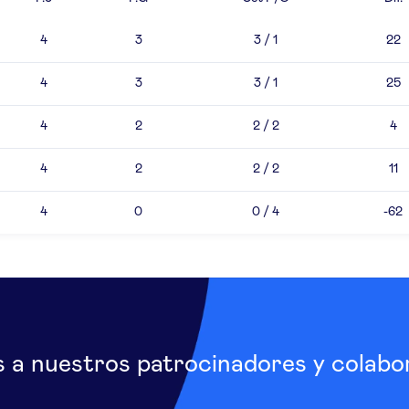
4
3
3 / 1
22
4
3
3 / 1
25
4
2
2 / 2
4
4
2
2 / 2
11
4
0
0 / 4
-62
s a nuestros patrocinadores y colabo