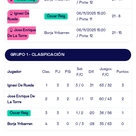
/ Pista: 12
Ignasi De
06/11/2025 15:20
Óscar Reig
21 - 8
Rueda
/ Pista: 11
Jose Enrique
06/11/2025 15:20
Borja Yribarren
21 - 15
De La Torre
/ Pista: 12
GRUPO 1 - CLASIFICACIÓN
Set
Juegos
Jugador
Clas.
P.J
P.G
Dif.
Puntos
F/C
F/C
Ignasi De Rueda
1
3
3
3 / 0
31
63 / 32
3
Jose Enrique De
2
3
2
2 / 1
17
60 / 43
2
La Torre
Óscar Reig
3
3
1
1 / 2
-20
36 / 56
1
Borja Yribarren
4
3
0
0 / 3
-28
35 / 63
0