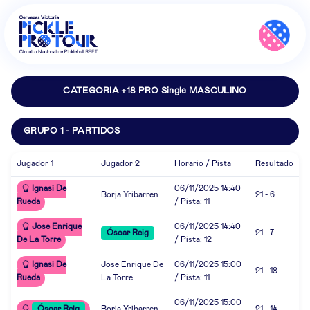
CATEGORIA +18 PRO Single MASCULINO
GRUPO 1 - PARTIDOS
Jugador 1
Jugador 2
Horario / Pista
Resultado
Ignasi De
06/11/2025 14:40
Borja Yribarren
21 - 6
Rueda
/ Pista: 11
Jose Enrique
06/11/2025 14:40
Óscar Reig
21 - 7
De La Torre
/ Pista: 12
Ignasi De
Jose Enrique De
06/11/2025 15:00
21 - 18
Rueda
La Torre
/ Pista: 11
06/11/2025 15:00
Óscar Reig
Borja Yribarren
21 - 14