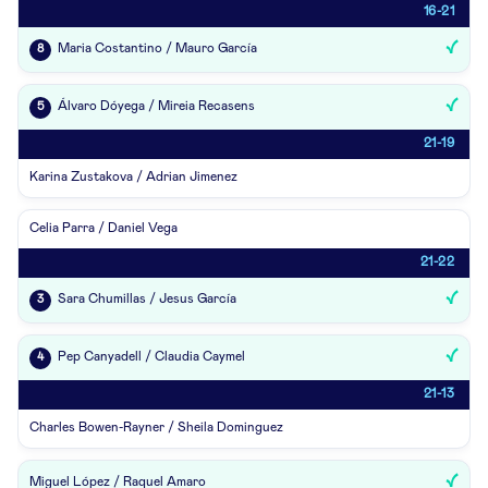
16-21
Maria Costantino / Mauro García
8
Álvaro Dóyega / Mireia Recasens
5
21-19
Karina Zustakova / Adrian Jimenez
Celia Parra / Daniel Vega
21-22
Sara Chumillas / Jesus García
3
Pep Canyadell / Claudia Caymel
4
21-13
Charles Bowen-Rayner / Sheila Dominguez
Miguel López / Raquel Amaro