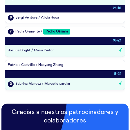
21-16
Sergi Ventura / Alicia Roca
6
Paula Clemente /
Pedro Cámara
7
16-21
Joshua Bright / Maria Pintor
Patricia Castrillo / Haoyang Zhang
8-21
Sabrina Mendez / Marcello Jardim
2
Gracias a nuestros patrocinadores y
colaboradores