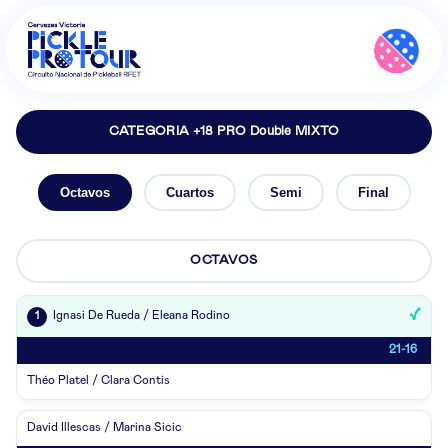
CATEGORIA +18 PRO Double MIXTO
Octavos
Cuartos
Semi
Final
OCTAVOS
Ignasi De Rueda / Eleana Rodino
1
21-16
Théo Platel / Clara Contis
David Illescas / Marina Sicic