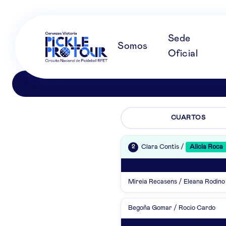
Sede
Somos
Oficial
CUARTOS
Clara Contis /
Alicia Roca
2
Mireia Recasens / Eleana Rodino
Begoña Gomar / Rocio Cardo