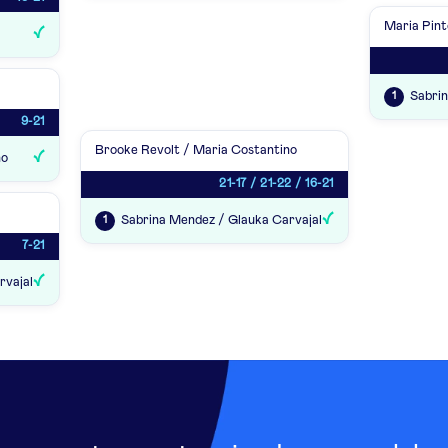
Maria Pint
Sabrin
1
9-21
Brooke Revolt / Maria Costantino
no
21-17 / 21-22 / 16-21
Sabrina Mendez / Glauka Carvajal
1
7-21
rvajal