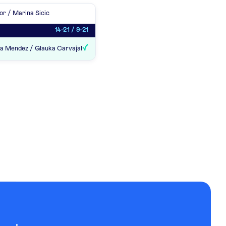
or / Marina Sicic
14-21 / 9-21
a Mendez / Glauka Carvajal