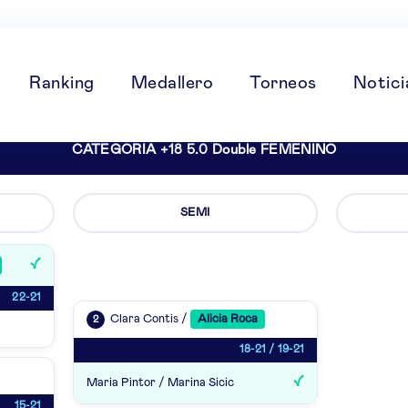
Ranking
Medallero
Torneos
Notici
CATEGORIA +18 5.0 Double FEMENINO
SEMI
22-21
Clara Contis /
Alicia Roca
2
18-21 / 19-21
Maria Pintor / Marina Sicic
15-21