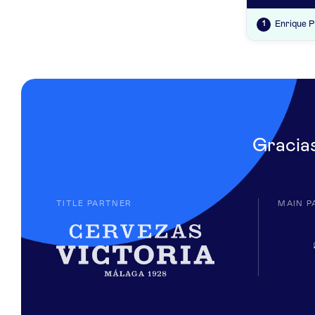
Enrique P
1
Gracia
TITLE PARTNER
MAIN P