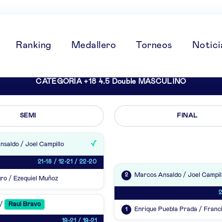
Ranking
Medallero
Torneos
Notici
CATEGORIA +18 4.5 Double MASCULINO
SEMI
FINAL
saldo / Joel Campillo
21-18 / 12-21 / 22-20
Marcos Ansaldo / Joel Campil
2
ro / Ezequiel Muñoz
2
 /
Raul Bravo
Enrique Puebla Prada / Franc
1
19-21 / 19-21