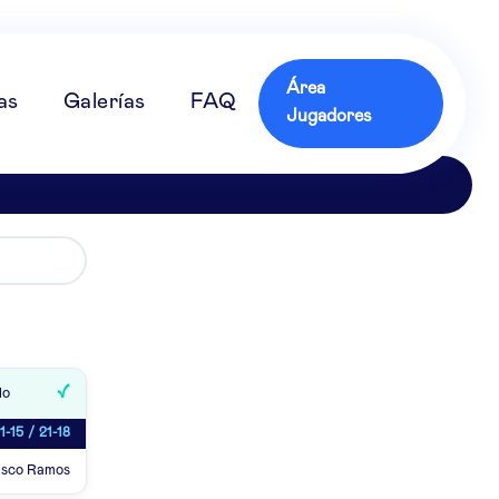
Área
as
Galerías
FAQ
Jugadores
lo
1-15 / 21-18
isco Ramos