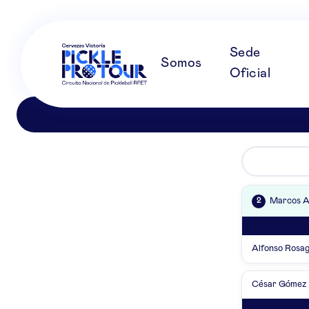
Sede
Somos
Oficial
Marcos An
2
Alfonso Rosag
César Gómez