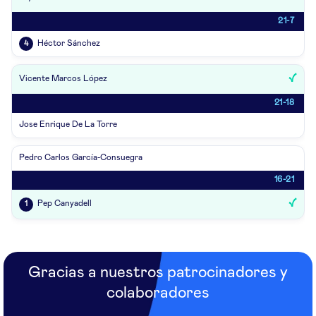
21-7
Héctor Sánchez
4
Vicente Marcos López
21-18
Jose Enrique De La Torre
Pedro Carlos García-Consuegra
16-21
Pep Canyadell
1
Gracias a nuestros patrocinadores y
colaboradores