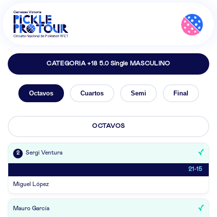
CATEGORIA +18 5.0 Single MASCULINO
Octavos
Cuartos
Semi
Final
OCTAVOS
Sergi Ventura
2
21-15
Miguel López
Mauro García