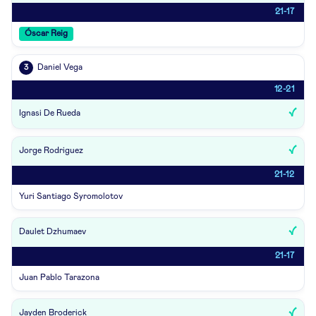
21-17
Óscar Reig
Daniel Vega
3
12-21
Ignasi De Rueda
Jorge Rodriguez
21-12
Yuri Santiago Syromolotov
Daulet Dzhumaev
21-17
Juan Pablo Tarazona
Jayden Broderick