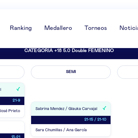
Ranking
Medallero
Torneos
Notici
CATEGORIA +18 5.0 Double FEMENINO
SEMI
l
21-9
Sabrina Mendez / Glauka Carvajal
José Prieto
21-15 / 21-10
Sara Chumillas / Ana García
13-21