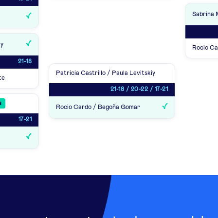
Sabrina 
iy
Rocio C
21-18
Patricia Castrillo / Paula Levitskiy
te
21-18 / 20-22 / 17-21
a
Rocio Cardo / Begoña Gomar
17-21