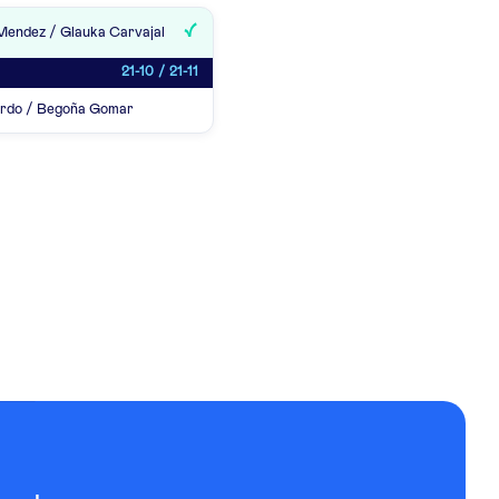
Mendez / Glauka Carvajal
21-10 / 21-11
ardo / Begoña Gomar