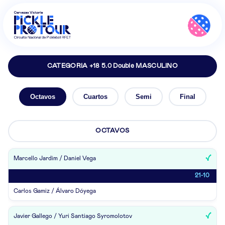
CATEGORIA +18 5.0 Double MASCULINO
Octavos
Cuartos
Semi
Final
OCTAVOS
Marcello Jardim / Daniel Vega
21-10
Carlos Gamiz / Álvaro Dóyega
Javier Gallego / Yuri Santiago Syromolotov