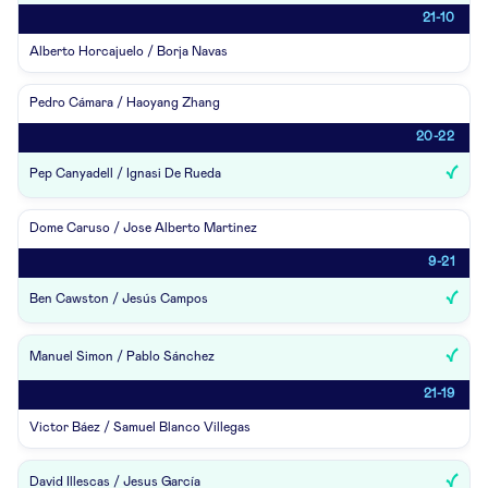
21-10
Alberto Horcajuelo / Borja Navas
Pedro Cámara / Haoyang Zhang
20-22
Pep Canyadell / Ignasi De Rueda
Dome Caruso / Jose Alberto Martinez
9-21
Ben Cawston / Jesús Campos
Manuel Simon / Pablo Sánchez
21-19
Victor Báez / Samuel Blanco Villegas
David Illescas / Jesus García