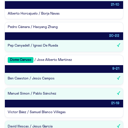
21-10
Alberto Horcajuelo / Borja Navas
Pedro Cámara / Haoyang Zhang
20-22
Pep Canyadell / Ignasi De Rueda
Dome Caruso
/ Jose Alberto Martinez
9-21
Ben Cawston / Jesús Campos
Manuel Simon / Pablo Sánchez
21-19
Victor Báez / Samuel Blanco Villegas
David Illescas / Jesus García