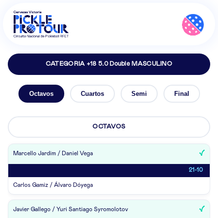
CATEGORIA +18 5.0 Double MASCULINO
Octavos
Cuartos
Semi
Final
OCTAVOS
Marcello Jardim / Daniel Vega
21-10
Carlos Gamiz / Álvaro Dóyega
Javier Gallego / Yuri Santiago Syromolotov