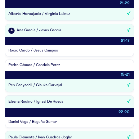
21-22
Alberto Horcajuelo / Virginia Lainez
Ana García / Jesus García
4
21-17
Rocio Cardo / Jesús Campos
Pedro Cámara / Candela Perez
15-21
Pep Canyadell / Glauka Carvajal
Eleana Rodino / Ignasi De Rueda
22-20
Daniel Vega / Begoña Gomar
Paula Clemente / Ivan Cuadros Joglar