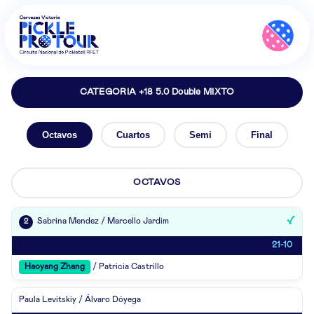
CATEGORIA +18 5.0 Double MIXTO
Octavos
Cuartos
Semi
Final
OCTAVOS
Sabrina Mendez / Marcello Jardim
2
21-10
Haoyang Zhang
/ Patricia Castrillo
Paula Levitskiy / Álvaro Dóyega