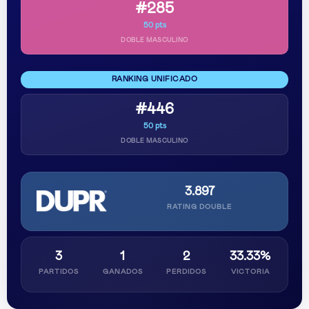
#285
50 pts
DOBLE MASCULINO
RANKING UNIFICADO
#446
50 pts
DOBLE MASCULINO
3.897
RATING DOUBLE
3
1
2
33.33%
PARTIDOS
GANADOS
PERDIDOS
VICTORIA