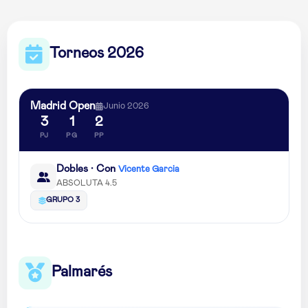
Torneos 2026
Madrid Open
Junio 2026
3
1
2
PJ
PG
PP
Dobles · Con
Vicente Garcia
ABSOLUTA 4.5
GRUPO 3
Palmarés