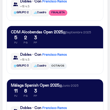
Dobles · Con
Francisco Ramos
+18 4.5
FINALISTA
GRUPO 2
Cuadro
CDM Alcobendas Open 2025
Septiembre 2025
5
2
3
PJ
PG
PP
Dobles · Con
Francisco Ramos
+18 4.5
OCTAVOS
GRUPO 3
Cuadro
Málaga Spanish Open 2025
Junio 2025
11
8
3
PJ
PG
PP
Dobles · Con
Francisco Ramos