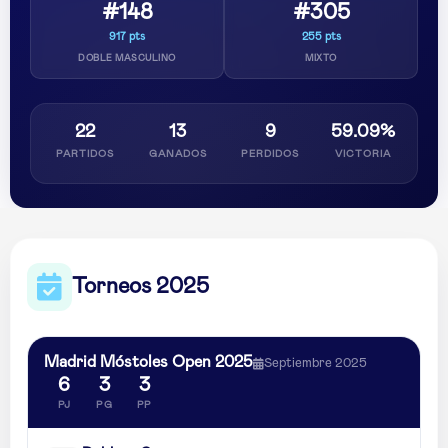
#148
#305
917 pts
255 pts
DOBLE MASCULINO
MIXTO
22
13
9
59.09%
PARTIDOS
GANADOS
PERDIDOS
VICTORIA
Torneos 2025
Madrid Móstoles Open 2025
Septiembre 2025
6
3
3
PJ
PG
PP