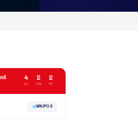
nil
4
2
2
PJ
PG
PP
GRUPO 2