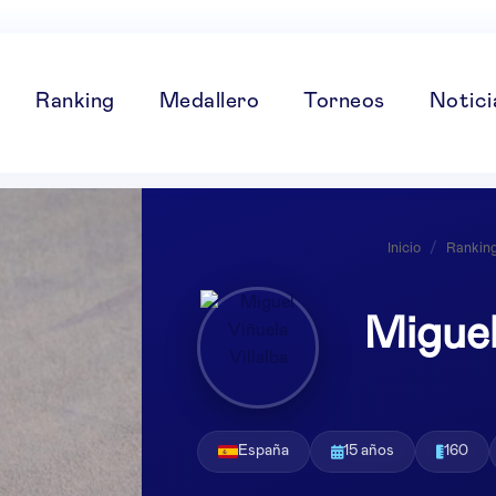
Ranking
Medallero
Torneos
Notici
Inicio
/
Rankin
Miguel
España
15 años
160