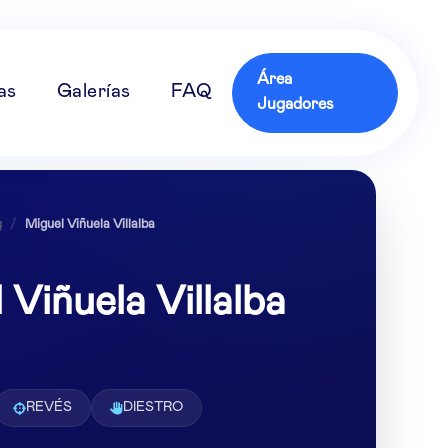
Área
as
Galerías
FAQ
Jugadores
g
/
Miguel Viñuela Villalba
 Viñuela Villalba
REVÉS
DIESTRO