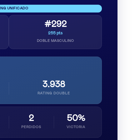
ING UNIFICADO
#292
255 pts
DOBLE MASCULINO
3.938
RATING DOUBLE
2
50%
PERDIDOS
VICTORIA