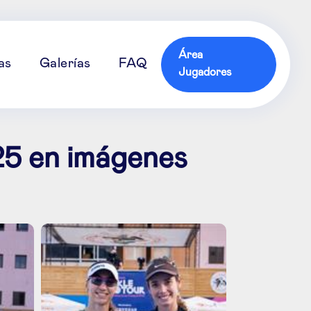
Área
as
Galerías
FAQ
Jugadores
25 en imágenes