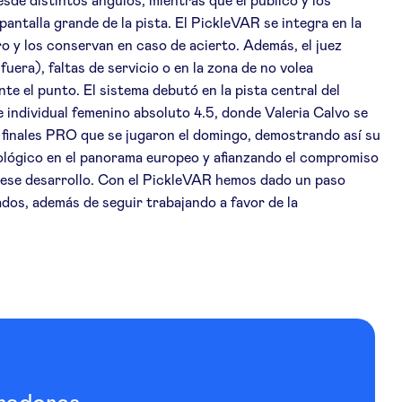
esde distintos ángulos, mientras que el público y los
ntalla grande de la pista. El PickleVAR se integra en la
o y los conservan en caso de acierto. Además, el juez
fuera), faltas de servicio o en la zona de no volea
te el punto. El sistema debutó en la pista central del
e individual femenino absoluto 4.5, donde Valeria Calvo se
 finales PRO que se jugaron el domingo, demostrando así su
nológico en el panorama europeo y afianzando el compromiso
ñar ese desarrollo. Con el PickleVAR hemos dado un paso
dos, además de seguir trabajando a favor de la