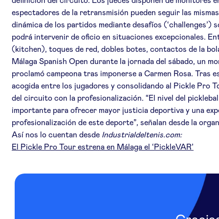
definición del circuito. Los jueces disponen de monitores e
espectadores de la retransmisión pueden seguir las mismas 
dinámica de los partidos mediante desafíos (‘challenges’) 
podrá intervenir de oficio en situaciones excepcionales. Ent
(kitchen), toques de red, dobles botes, contactos de la bola
Málaga Spanish Open durante la jornada del sábado, un momen
proclamó campeona tras imponerse a Carmen Rosa. Tras esta
acogida entre los jugadores y consolidando al Pickle Pro 
del circuito con la profesionalización. “El nivel del pickl
importante para ofrecer mayor justicia deportiva y una exp
profesionalización de este deporte”, señalan desde la organ
Así nos lo cuentan desde
Industrialdeltenis.com:
El Pickle Pro Tour estrena en Málaga el ‘PickleVAR’