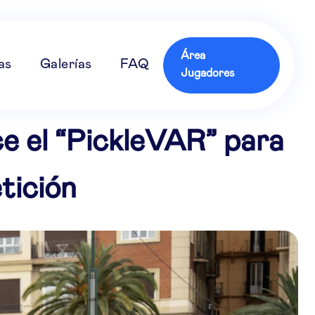
Área
as
Galerías
FAQ
Jugadores
ce el “PickleVAR” para
tición