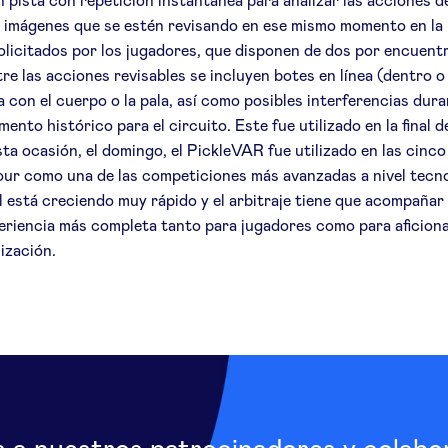
n pista con repetición instantánea para analizar las acciones d
imágenes que se estén revisando en ese mismo momento en la pa
solicitados por los jugadores, que disponen de dos por encuentr
re las acciones revisables se incluyen botes en línea (dentro o 
 con el cuerpo o la pala, así como posibles interferencias duran
to histórico para el circuito. Este fue utilizado en la final d
 ocasión, el domingo, el PickleVAR fue utilizado en las cinco
Tour como una de las competiciones más avanzadas a nivel tec
eball está creciendo muy rápido y el arbitraje tiene que acompa
eriencia más completa tanto para jugadores como para aficiona
ización.