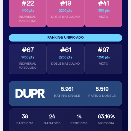
#22
#19
#41
1450 pts
2250 pts
1350 pts
INDIVIDUAL
DOBLE MASCULINO
MIXTO
MASCULINO
RANKING UNIFICADO
#67
#61
#97
1450 pts
2250 pts
1350 pts
INDIVIDUAL
DOBLE MASCULINO
MIXTO
MASCULINO
5.261
5.519
RATING SINGLE
RATING DOUBLE
38
24
14
63.16%
PARTIDOS
GANADOS
PERDIDOS
VICTORIA