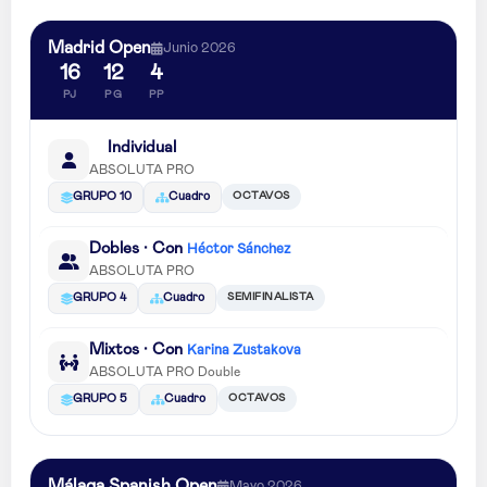
Madrid Open
Junio 2026
16
12
4
PJ
PG
PP
Individual
ABSOLUTA PRO
OCTAVOS
GRUPO 10
Cuadro
Dobles · Con
Héctor Sánchez
ABSOLUTA PRO
SEMIFINALISTA
GRUPO 4
Cuadro
Mixtos · Con
Karina Zustakova
ABSOLUTA PRO Double
OCTAVOS
GRUPO 5
Cuadro
Málaga Spanish Open
Mayo 2026