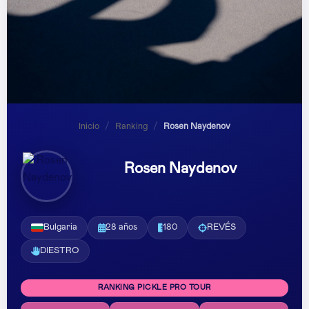
Inicio
/
Ranking
/
Rosen Naydenov
Rosen Naydenov
Bulgaria
28 años
180
REVÉS
DIESTRO
RANKING PICKLE PRO TOUR