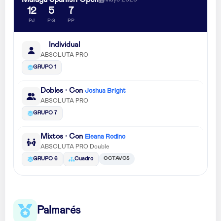
12
5
7
PJ
PG
PP
Individual
ABSOLUTA PRO
GRUPO 1
Dobles · Con
Joshua Bright
ABSOLUTA PRO
GRUPO 7
Mixtos · Con
Eleana Rodino
ABSOLUTA PRO Double
OCTAVOS
GRUPO 6
Cuadro
Palmarés