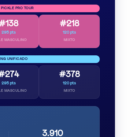
 PICKLE PRO TOUR
#138
#218
295 pts
120 pts
LE MASCULINO
MIXTO
ING UNIFICADO
#274
#378
295 pts
120 pts
LE MASCULINO
MIXTO
3.910