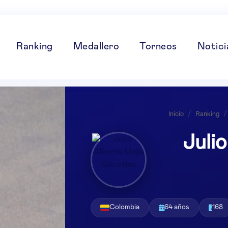
Ranking
Medallero
Torneos
Notici
Inicio
/
Ranking
/
Juli
Colombia
64 años
168