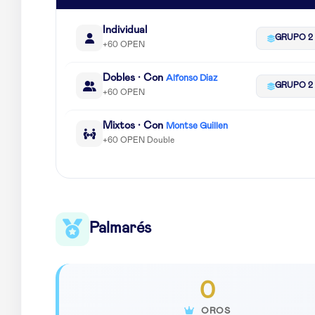
Individual
GRUPO 2
+60 OPEN
Dobles · Con
Alfonso Diaz
GRUPO 2
+60 OPEN
Mixtos · Con
Montse Guillen
+60 OPEN Double
Palmarés
0
OROS