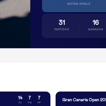
RATING SINGLE
31
16
PARTIDOS
GANADOS
14
7
7
Gran Canaria Open 20
PJ
PG
PP