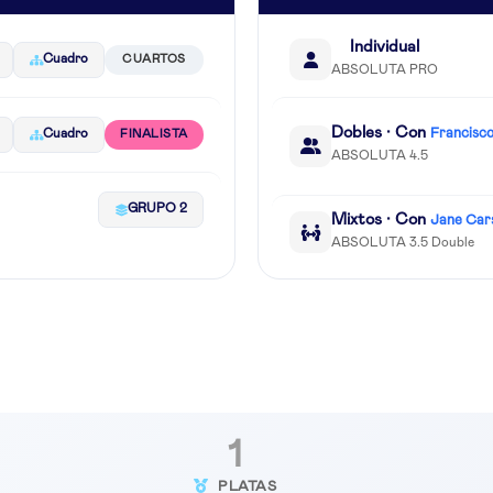
Individual
Cuadro
CUARTOS
ABSOLUTA PRO
Dobles · Con
Francisco
Cuadro
FINALISTA
ABSOLUTA 4.5
GRUPO 2
Mixtos · Con
Jane Car
ABSOLUTA 3.5 Double
1
PLATAS