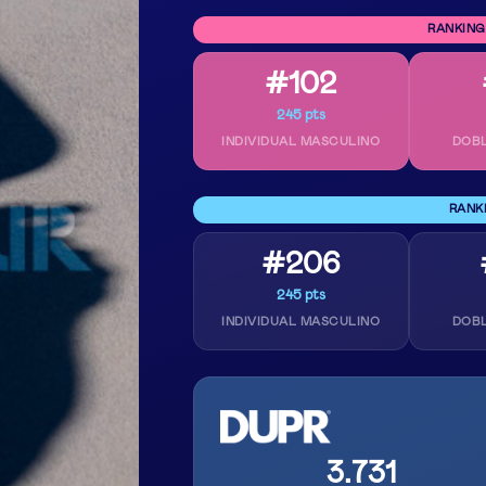
RANKING
#102
245 pts
INDIVIDUAL MASCULINO
DOB
RANK
#206
245 pts
INDIVIDUAL MASCULINO
DOB
3.731