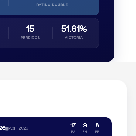
RATING DOUBLE
15
51.61%
PERDIDOS
VICTORIA
17
9
8
26
Abril 2026
PJ
PG
PP