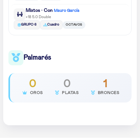
Mixtos · Con
Mauro García
+18 5.0 Double
OCTAVOS
GRUPO 6
Cuadro
Palmarés
0
0
1
OROS
PLATAS
BRONCES