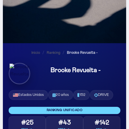
Inicio
/
Ranking
/
Brooke Revuelta -
Brooke Revuelta -
Estados Unidos
20 años
152
DRIVE
RANKING UNIFICADO
#25
#43
#142