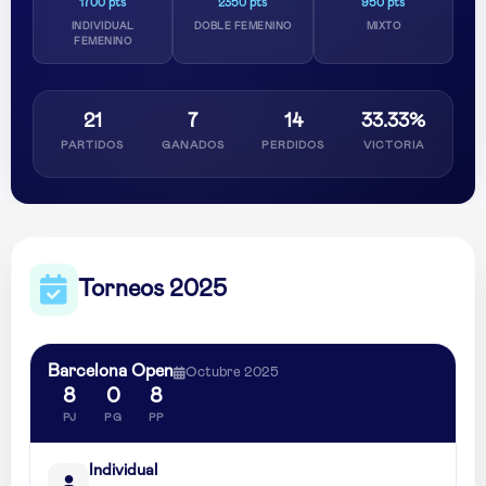
1700 pts
2350 pts
950 pts
INDIVIDUAL
DOBLE FEMENINO
MIXTO
FEMENINO
21
7
14
33.33%
PARTIDOS
GANADOS
PERDIDOS
VICTORIA
Torneos 2025
Barcelona Open
Octubre 2025
8
0
8
PJ
PG
PP
Individual