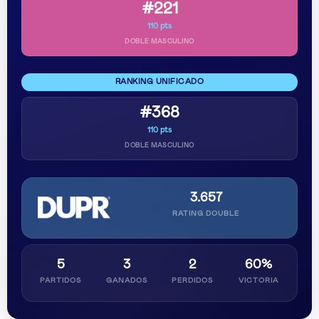
#221
110 pts
DOBLE MASCULINO
RANKING UNIFICADO
#368
110 pts
DOBLE MASCULINO
3.657
RATING DOUBLE
5
3
2
60%
PARTIDOS
GANADOS
PERDIDOS
VICTORIA