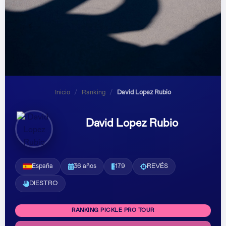
Inicio
/
Ranking
/
David Lopez Rubio
David Lopez Rubio
España
36 años
179
REVÉS
DIESTRO
RANKING PICKLE PRO TOUR