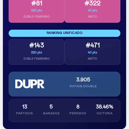
#81
#322
220 pts
40 pts
DOBLE FEMENINO
MIXTO
RANKING UNIFICADO
#143
#471
220 pts
40 pts
DOBLE FEMENINO
MIXTO
3.905
RATING DOUBLE
13
5
8
38.46%
PARTIDOS
GANADOS
PERDIDOS
VICTORIA