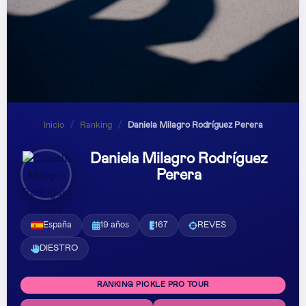
Inicio
/
Ranking
/
Daniela Milagro Rodríguez Perera
Daniela Milagro Rodríguez
Perera
España
19 años
167
REVES
DIESTRO
RANKING PICKLE PRO TOUR