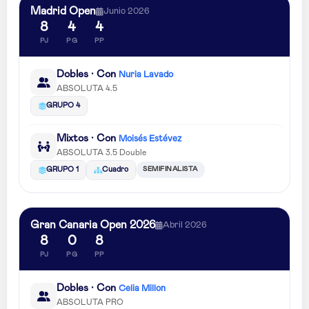
Madrid Open
Junio 2026
8
4
4
PJ
PG
PP
Dobles · Con
Nuria Lavado
ABSOLUTA 4.5
GRUPO 4
Mixtos · Con
Moisés Estévez
ABSOLUTA 3.5 Double
SEMIFINALISTA
GRUPO 1
Cuadro
Gran Canaria Open 2026
Abril 2026
8
0
8
PJ
PG
PP
Dobles · Con
Celia Millon
ABSOLUTA PRO