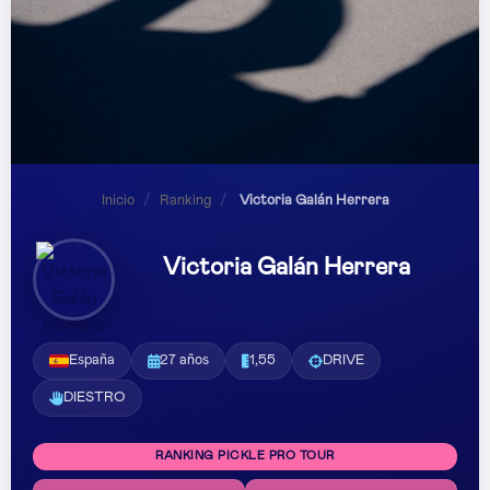
Inicio
/
Ranking
/
Victoria Galán Herrera
Victoria Galán Herrera
España
27 años
1,55
DRIVE
DIESTRO
RANKING PICKLE PRO TOUR