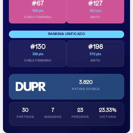
#67
#127
338 pts
360 pts
DOBLE FEMENINO
MIXTO
RANKING UNIFICADO
#130
#198
338 pts
572 pts
DOBLE FEMENINO
MIXTO
3.820
RATING DOUBLE
30
7
23
23.33%
PARTIDOS
GANADOS
PERDIDOS
VICTORIA