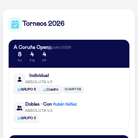
Torneos 2026
A Coruña Open
Julio 2026
8
4
4
PJ
PG
PP
Individual
ABSOLUTA 4.5
CUARTOS
GRUPO 5
Cuadro
Dobles · Con
Rubén Núñez
ABSOLUTA 4.5
GRUPO 3