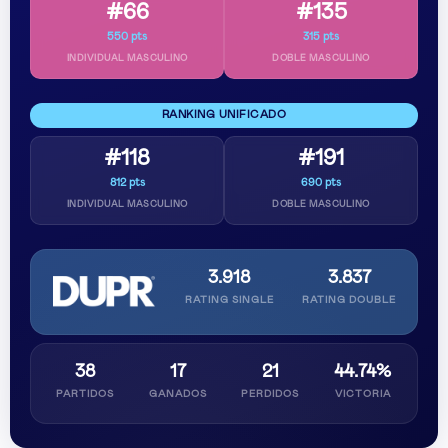
#66
#135
550 pts
315 pts
INDIVIDUAL MASCULINO
DOBLE MASCULINO
RANKING UNIFICADO
#118
#191
812 pts
690 pts
INDIVIDUAL MASCULINO
DOBLE MASCULINO
3.918
3.837
RATING SINGLE
RATING DOUBLE
38
17
21
44.74%
PARTIDOS
GANADOS
PERDIDOS
VICTORIA