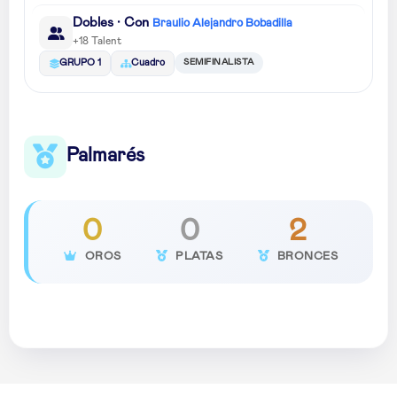
Dobles · Con
Braulio Alejandro Bobadilla
+18 Talent
SEMIFINALISTA
GRUPO 1
Cuadro
Palmarés
0
0
2
OROS
PLATAS
BRONCES