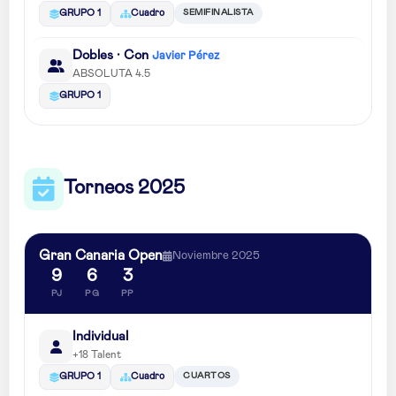
SEMIFINALISTA
GRUPO 1
Cuadro
Dobles · Con
Javier Pérez
ABSOLUTA 4.5
GRUPO 1
Torneos 2025
Gran Canaria Open
Noviembre 2025
9
6
3
PJ
PG
PP
Individual
+18 Talent
CUARTOS
GRUPO 1
Cuadro