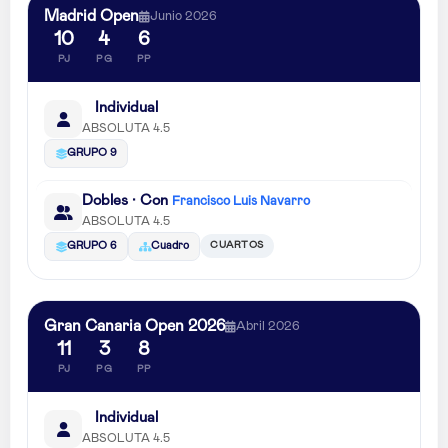
Madrid Open
Junio 2026
10
4
6
PJ
PG
PP
Individual
ABSOLUTA 4.5
GRUPO 9
Dobles · Con
Francisco Luis Navarro
ABSOLUTA 4.5
CUARTOS
GRUPO 6
Cuadro
Gran Canaria Open 2026
Abril 2026
11
3
8
PJ
PG
PP
Individual
ABSOLUTA 4.5