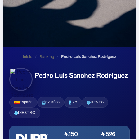
Inicio
/
Ranking
/
Pedro Luis Sanchez Rodriguez
Pedro Luis Sanchez Rodriguez
España
52 años
178
REVÉS
DIESTRO
4.150
4.526