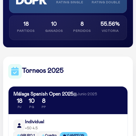
RATING SINGLE
RATING DOUBLE
18
10
8
55.56%
PARTIDOS
GANADOS
PERDIDOS
VICTORIA
Torneos 2025
Málaga Spanish Open 2025
Junio 2025
18
10
8
PJ
PG
PP
Individual
+50 4.5
CAMPEON
GRUPO 1
Cuadro