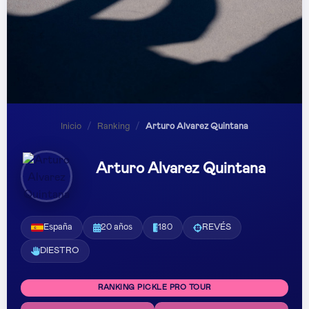
Inicio
/
Ranking
/
Arturo Alvarez Quintana
Arturo Alvarez Quintana
España
20 años
180
REVÉS
DIESTRO
RANKING PICKLE PRO TOUR