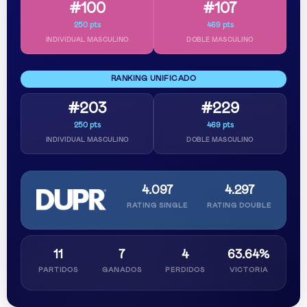
#100
#107
250 pts
469 pts
INDIVIDUAL MASCULINO
DOBLE MASCULINO
RANKING UNIFICADO
#203
#229
250 pts
469 pts
INDIVIDUAL MASCULINO
DOBLE MASCULINO
4.097
4.297
RATING SINGLE
RATING DOUBLE
11
7
4
63.64%
PARTIDOS
GANADOS
PERDIDOS
VICTORIA