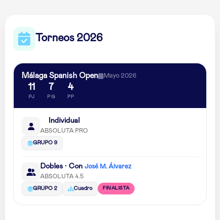
Torneos 2026
Málaga Spanish Open
Mayo 2026
11
7
4
PJ
PG
PP
Individual
ABSOLUTA PRO
GRUPO 9
Dobles · Con
José M. Álvarez
ABSOLUTA 4.5
FINALISTA
GRUPO 2
Cuadro