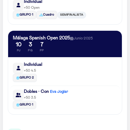
Individual
+50 Open
SEMIFINALISTA
GRUPO 1
Cuadro
Málaga Spanish Open 2025
Junio 2025
10
3
7
PJ
PG
PP
Individual
+50 4.5
GRUPO 2
Dobles · Con
Eva Joglar
+50 3.5
GRUPO 1