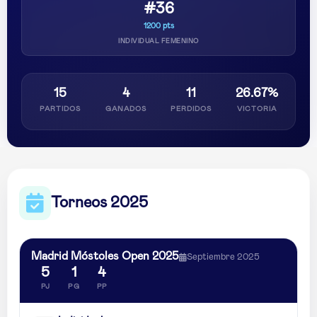
#36
1200 pts
INDIVIDUAL FEMENINO
15
4
11
26.67%
PARTIDOS
GANADOS
PERDIDOS
VICTORIA
Torneos 2025
Madrid Móstoles Open 2025
Septiembre 2025
5
1
4
PJ
PG
PP