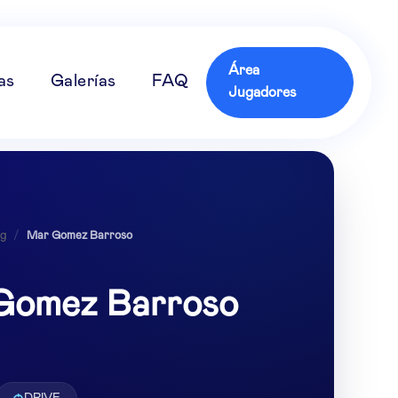
Área
as
Galerías
FAQ
Jugadores
ng
/
Mar Gomez Barroso
Gomez Barroso