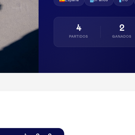
España
57 años
170
4
2
PARTIDOS
GANADOS