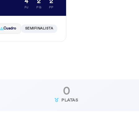
4
2
2
PJ
PG
PP
Cuadro
SEMIFINALISTA
0
PLATAS