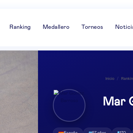
Ranking
Medallero
Torneos
Notici
Inicio
/
Ranki
Mar 