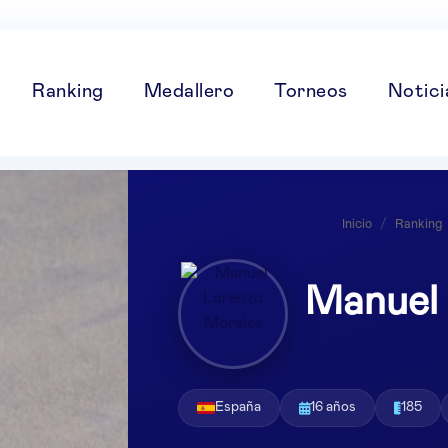
Ranking
Medallero
Torneos
Notici
Inicio
/
Ranking
Manuel
España
16 años
185