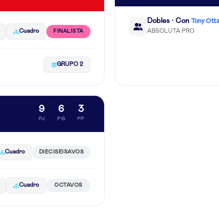
Dobles · Con
Tony Ott
Cuadro
ABSOLUTA PRO
FINALISTA
GRUPO 2
9
6
3
PJ
PG
PP
Cuadro
DIECISEISAVOS
Cuadro
OCTAVOS