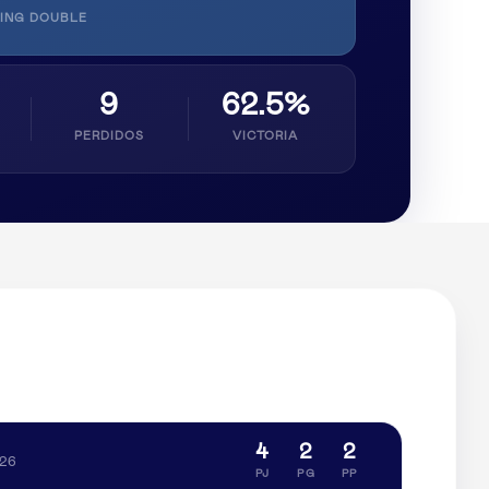
ING DOUBLE
9
62.5%
PERDIDOS
VICTORIA
4
2
2
026
PJ
PG
PP