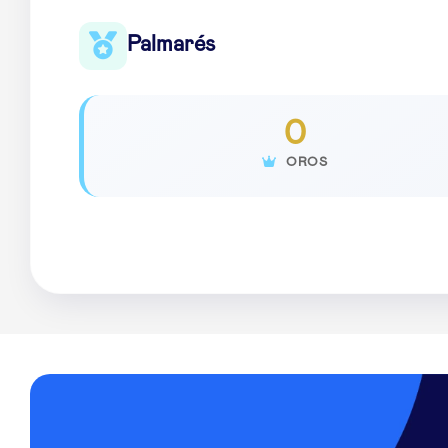
Palmarés
0
OROS