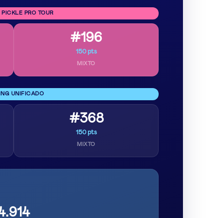
 PICKLE PRO TOUR
#196
150 pts
MIXTO
ING UNIFICADO
#368
150 pts
MIXTO
4.914