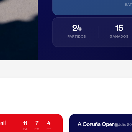
RAT
24
15
PARTIDOS
GANADOS
nil
11
7
4
A Coruña Open
Julio 2
PJ
PG
PP